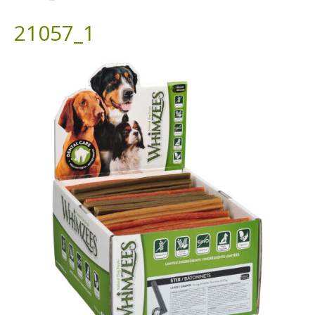
21057_1